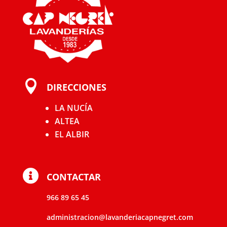

DIRECCIONES
LA NUCÍA
ALTEA
EL ALBIR

CONTACTAR
966 89 65 45
administracion@lavanderiacapnegret.com